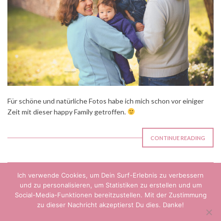
Für schöne und natürliche Fotos habe ich mich schon vor einiger
Zeit mit dieser happy Family getroffen.
CONTINUE READING
Ich verwende Cookies, um Dein Surf-Erlebnis zu verbessern
KONTAKT
DATENSCHUTZERKLÄRUNG
und zu personalisieren, um Statistiken zu erstellen und um
IMPRESSUM
Social-Media-Funktionen bereitzustellen. Mit der Zustimmung
zu dieser Nachricht akzeptierst Du dies. Danke!