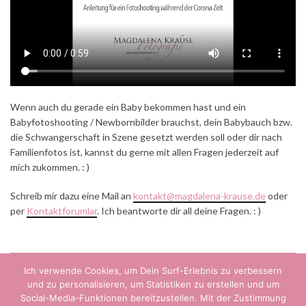
Wenn auch du gerade ein Baby bekommen hast und ein
Babyfotoshooting / Newbornbilder brauchst, dein Babybauch bzw.
die Schwangerschaft in Szene gesetzt werden soll oder dir nach
Familienfotos ist, kannst du gerne mit allen Fragen jederzeit auf
mich zukommen. : )
Schreib mir dazu eine Mail an
kontakt@magdalena-krause.de
oder
per
Kontaktforumlar
. Ich beantworte dir all deine Fragen. : )
Ich verwende Cookies, um Dein Surf-Erlebnis zu verbessern
KONTAKT
DATENSCHUTZERKLÄRUNG
und zu personalisieren, um Statistiken zu erstellen und um
IMPRESSUM
Social-Media-Funktionen bereitzustellen. Mit der Zustimmung